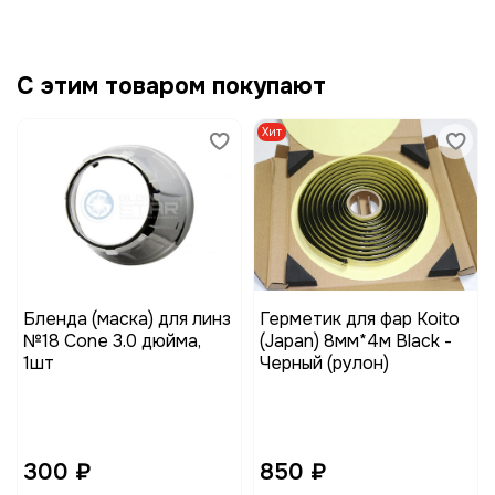
С этим товаром покупают
Хит
Бленда (маска) для линз
Герметик для фар Koito
№18 Cone 3.0 дюйма,
(Japan) 8мм*4м Black -
1шт
Черный (рулон)
300 ₽
850 ₽