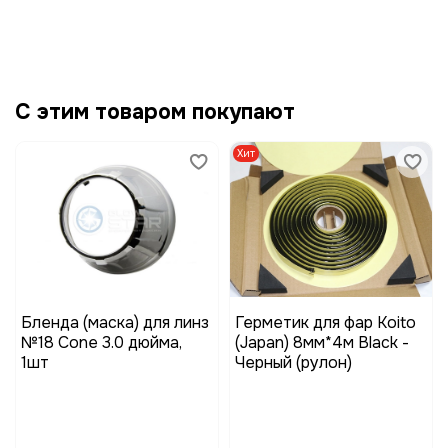
С этим товаром покупают
Хит
Бленда (маска) для линз
Герметик для фар Koito
№18 Cone 3.0 дюйма,
(Japan) 8мм*4м Black -
1шт
Черный (рулон)