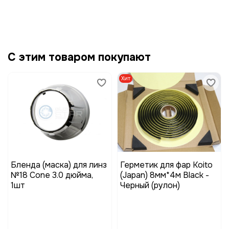
С этим товаром покупают
Хит
Бленда (маска) для линз
Герметик для фар Koito
№18 Cone 3.0 дюйма,
(Japan) 8мм*4м Black -
1шт
Черный (рулон)