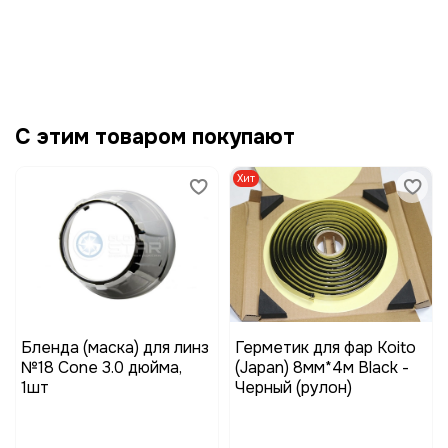
С этим товаром покупают
Хит
Бленда (маска) для линз
Герметик для фар Koito
№18 Cone 3.0 дюйма,
(Japan) 8мм*4м Black -
1шт
Черный (рулон)