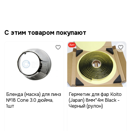
С этим товаром покупают
Хит
Бленда (маска) для линз
Герметик для фар Koito
№18 Cone 3.0 дюйма,
(Japan) 8мм*4м Black -
1шт
Черный (рулон)