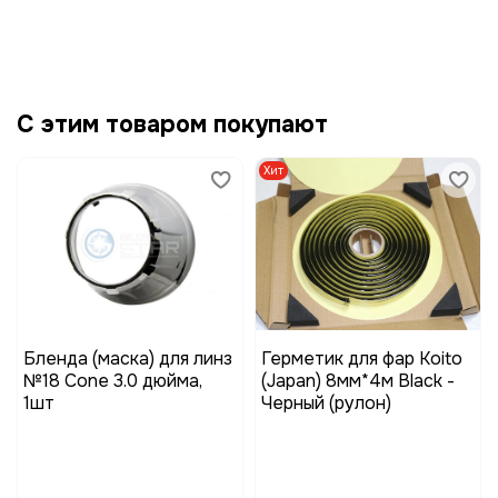
С этим товаром покупают
Хит
Бленда (маска) для линз
Герметик для фар Koito
№18 Cone 3.0 дюйма,
(Japan) 8мм*4м Black -
1шт
Черный (рулон)