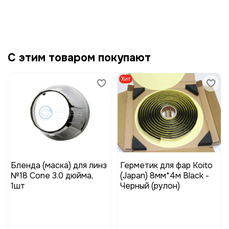
С этим товаром покупают
Хит
Бленда (маска) для линз
Герметик для фар Koito
№18 Cone 3.0 дюйма,
(Japan) 8мм*4м Black -
1шт
Черный (рулон)