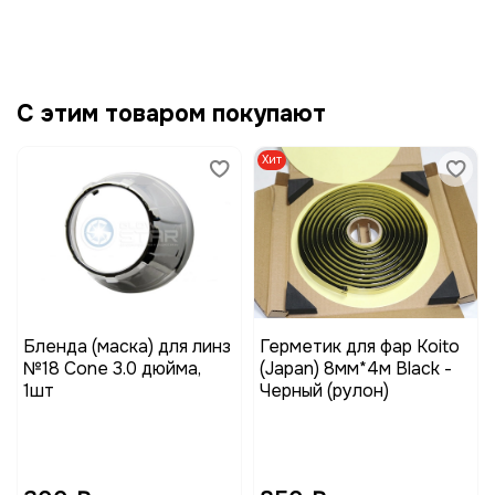
С этим товаром покупают
Хит
Бленда (маска) для линз
Герметик для фар Koito
№18 Cone 3.0 дюйма,
(Japan) 8мм*4м Black -
1шт
Черный (рулон)