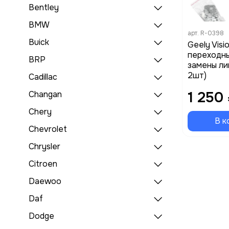
Bentley
BMW
арт.
R-0398
Buick
Geely Visi
переходны
BRP
замены ли
2шт)
Cadillac
1 250
Changan
Chery
В к
Chevrolet
Chrysler
Citroen
Daewoo
Daf
Dodge