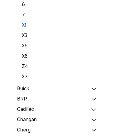
6
7
X1
X3
X5
X6
Z4
X7
Buick
BRP
Cadillac
Changan
Chery