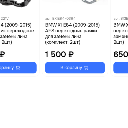
N221V
арт.
BX1E84-0384
арт.
BX1
4 (2009-2015)
BMW X1 E84 (2009-2015)
BMW X
тик переходные
AFS переходные рамки
перех
 замены линз
для замены линз
замены
, 2шт)
(комплект, 2шт)
2шт)
 ₽
1 500 ₽
650
орзину
В корзину