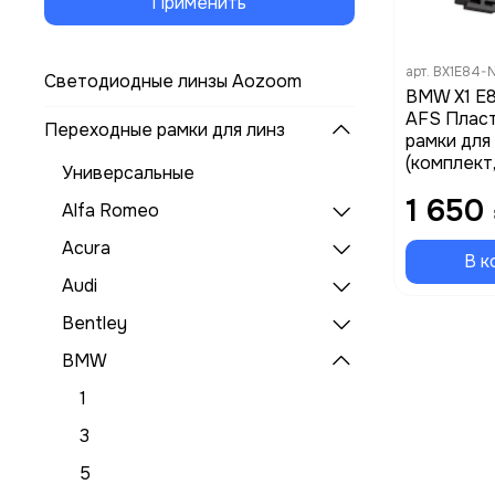
Применить
арт.
BX1E84-
Светодиодные линзы Aozoom
BMW X1 E8
AFS Плас
Переходные рамки для линз
рамки для
(комплект
Универсальные
1 650
Alfa Romeo
Acura
В к
Audi
Bentley
BMW
1
3
5