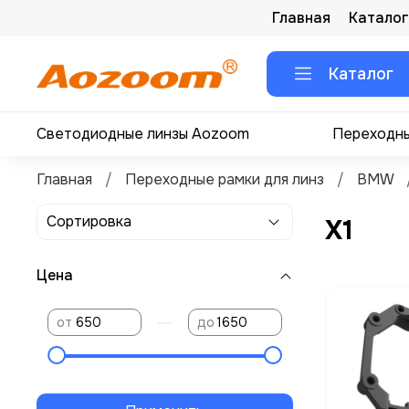
Главная
Каталог
Каталог
Светодиодные линзы Aozoom
Переходны
Главная
Переходные рамки для линз
BMW
X1
Цена
—
от
до