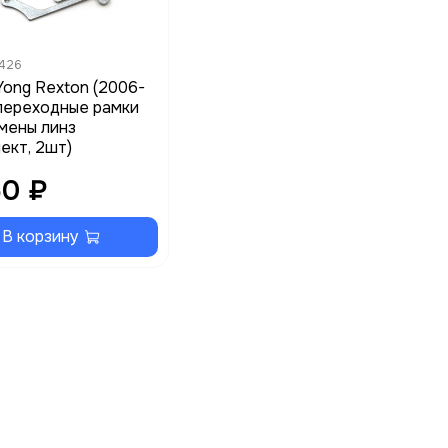
426
Yong Rexton (2006-
 переходные рамки
мены линз
ект, 2шт)
50 ₽
В корзину