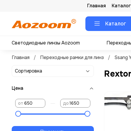
Главная
Каталог
Каталог
Светодиодные линзы Aozoom
Переходны
Главная
Переходные рамки для линз
Ssang 
Rexto
Цена
—
от
до