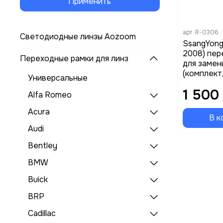
Применить
арт.
R-0306
Светодиодные линзы Aozoom
SsangYong
2008) пер
Переходные рамки для линз
для замен
(комплект
Универсальные
1 500
Alfa Romeo
Acura
В к
Audi
Bentley
BMW
Buick
BRP
Cadillac