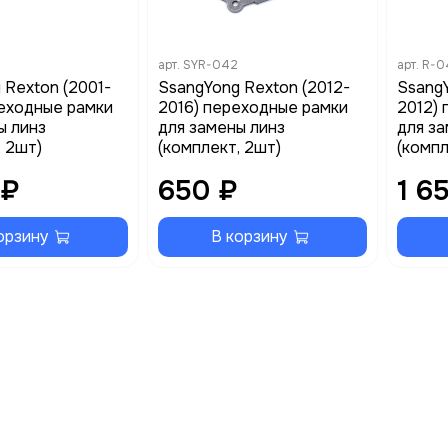
арт.
SYR-042
арт.
R-0
 Rexton (2001-
SsangYong Rexton (2012-
Ssang
еходные рамки
2016) переходные рамки
2012)
ы линз
для замены линз
для за
, 2шт)
(комплект, 2шт)
(компл
 ₽
650 ₽
1 6
орзину
В корзину