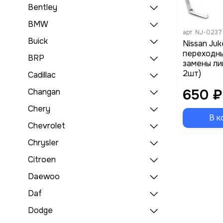
Bentley
BMW
арт.
NJ-0237
Buick
Nissan Juk
переходны
BRP
замены ли
2шт)
Cadillac
650 ₽
Changan
Chery
В к
Chevrolet
Chrysler
Citroen
Daewoo
Daf
Dodge